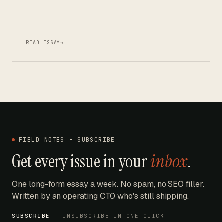
READ ESSAY
→
FIELD NOTES - SUBSCRIBE
Get every issue in your
inbox
.
One long-form essay a week. No spam, no SEO filler.
Written by an operating CTO who's still shipping.
SUBSCRIBE
- UNSUBSCRIBE IN ONE CLICK