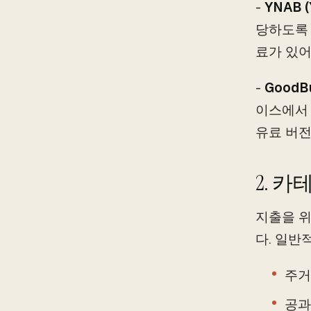
-
YNAB (
당하도록 
료가 있어
-
GoodB
이스에서 
유료 버전
2. 
지출을 위
다. 일반
주거
공과