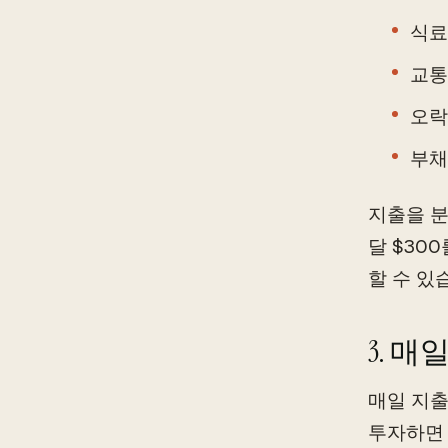
식료
교통
오락
부채
지출을 분
달 $30
할 수 있
3. 
매일 지출
투자하면 