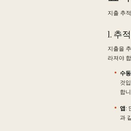
지출 추적
1. 
지출을 추
라져야 합
수동
것입
합니
앱
:
과 