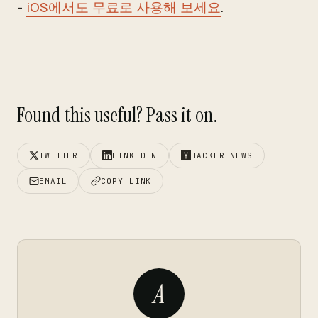
-
iOS에서도 무료로 사용해 보세요
.
Found this useful? Pass it on.
TWITTER
LINKEDIN
HACKER NEWS
EMAIL
COPY LINK
A