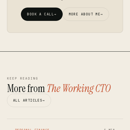
BOOK A CALL
→
MORE ABOUT ME
→
KEEP READING
More from
The Working CTO
ALL ARTICLES
→