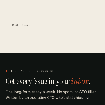
READ ESSAY
→
FIELD NOTES - SUBSCRIBE
Get every issue in your
inbox
.
One long-form essay a week. No spam, no SEO filler.
Written by an operating CTO who's still shipping.