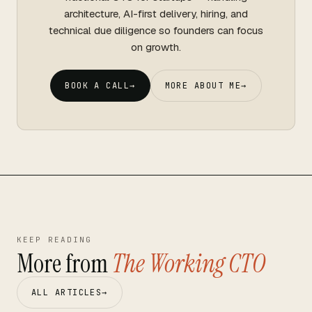
architecture, AI-first delivery, hiring, and
technical due diligence so founders can focus
on growth.
BOOK A CALL
→
MORE ABOUT ME
→
KEEP READING
More from
The Working CTO
ALL ARTICLES
→