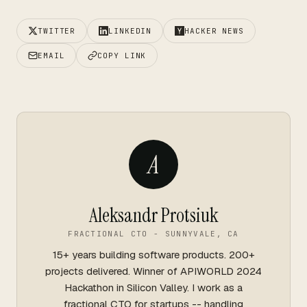
TWITTER
LINKEDIN
HACKER NEWS
EMAIL
COPY LINK
A
Aleksandr Protsiuk
FRACTIONAL CTO - SUNNYVALE, CA
15+ years building software products. 200+
projects delivered. Winner of APIWORLD 2024
Hackathon in Silicon Valley. I work as a
fractional CTO for startups -- handling