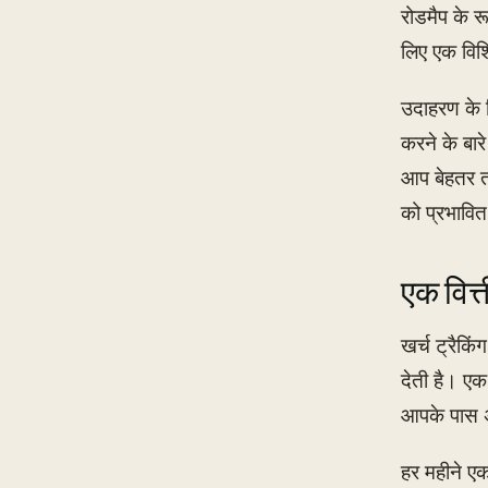
रोडमैप के र
लिए एक विशि
उदाहरण के 
करने के बार
आप बेहतर तर
को प्रभावि
एक वित
खर्च ट्रैक
देती है। ए
आपके पास अप
हर महीने एक