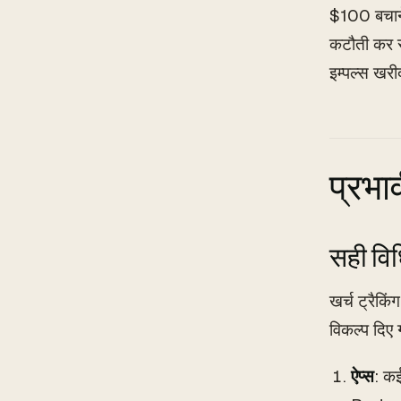
$100 बचाने 
कटौती कर स
इम्पल्स खरी
प्रभा
सही विधि
खर्च ट्रैक
विकल्प दिए ग
ऐप्स
: क