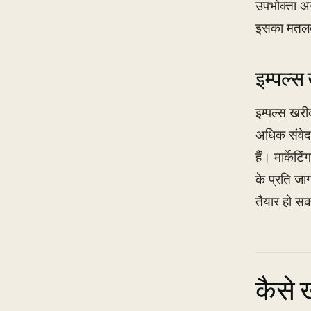
उपभोक्ता अन
इसका मतलब ह
इम्पल्स
इम्पल्स खर
अधिक संवेदन
हैं। मार्केट
के प्रति जा
तैयार हो सक
कैसे 