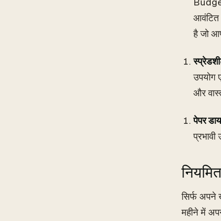
Budget)
आवंटित 
है जो आ
स्प्रेडश
उपयोग ए
और वास्
पेपर डाय
प्रभावी
नियमित र
सिर्फ अपने ख
महीने में अप