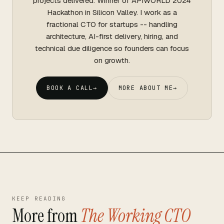
projects delivered. Winner of APIWORLD 2024
Hackathon in Silicon Valley. I work as a
fractional CTO for startups -- handling
architecture, AI-first delivery, hiring, and
technical due diligence so founders can focus
on growth.
BOOK A CALL
→
MORE ABOUT ME
→
KEEP READING
More from
The Working CTO