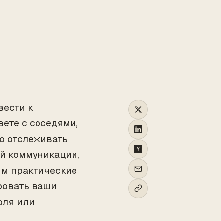
TO
вести к
ете с соседями,
о отслеживать
й коммуникации,
рим практические
ровать ваши
оля или