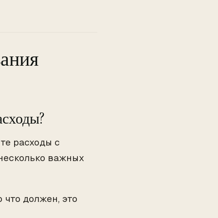
вания
асходы?
ите расходы с
 несколько важных
о что должен, это