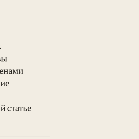
к
вы
ленами
щие
й статье