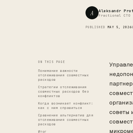
Aleksandr Pro
A
Fractional CTO 
PUBLISHED
MAY 5, 2026
ON THIS PAGE
Управле
Понимание важности
недопон
отслеживания совместных
расходов
партнер
Стратегии отслеживания
совместных расходов без
совмест
конфликтов
организ
Когда возникает конфликт:
как с ним справиться
советы 
Сравнение альтернатив для
отслеживания совместных
совмест
расходов
микром
Итог