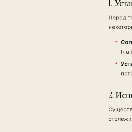
1. Уст
Перед т
некотор
Сог
(на
Уст
пот
2. Ис
Существ
отслежи