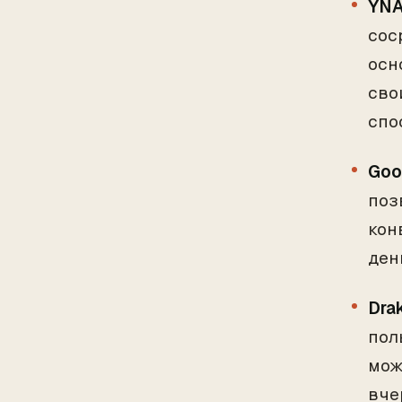
YNA
сос
осн
сво
спо
Goo
поз
кон
ден
Dra
пол
мож
вче