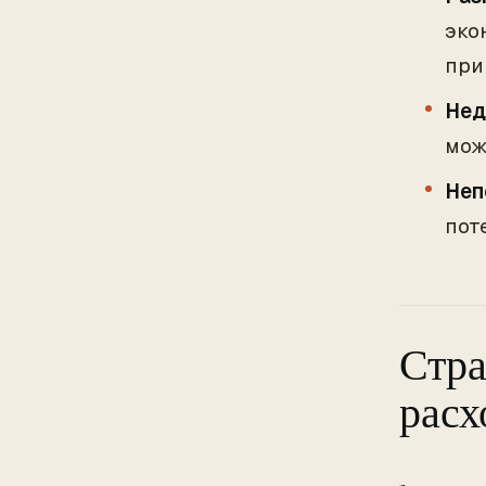
эко
при
Нед
мож
Неп
пот
Стра
расх