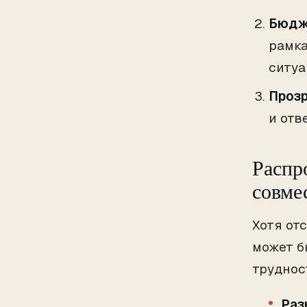
Бюдж
рамка
ситуа
Прозр
и отв
Распр
совме
Хотя от
может б
труднос
Раз