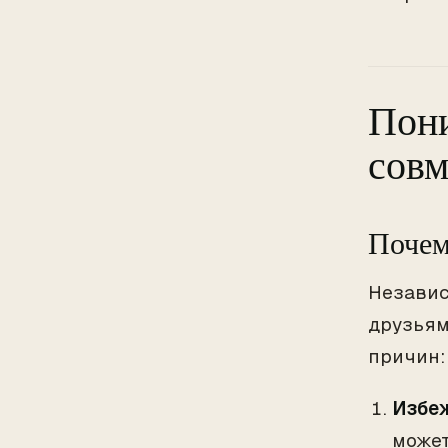
Пони
совм
Почем
Независ
друзьям
причин:
Избеж
может