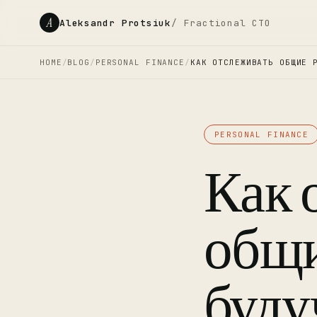
A
Aleksandr Protsiuk
/ Fractional CTO
HOME
/
BLOG
/
PERSONAL FINANCE
/
КАК ОТСЛЕЖИВАТЬ ОБЩИЕ 
PERSONAL FINANCE
Как 
общи
буду