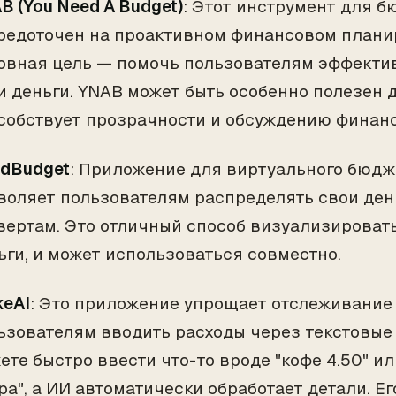
B (You Need A Budget)
: Этот инструмент для 
редоточен на проактивном финансовом плани
овная цель — помочь пользователям эффекти
и деньги. YNAB может быть особенно полезен д
собствует прозрачности и обсуждению финанс
dBudget
: Приложение для виртуального бюдж
воляет пользователям распределять свои де
вертам. Это отличный способ визуализировать
ьги, и может использоваться совместно.
keAI
: Это приложение упрощает отслеживание 
ьзователям вводить расходы через текстовые
ете быстро ввести что-то вроде "кофе 4.50" и
ра", а ИИ автоматически обработает детали. Е