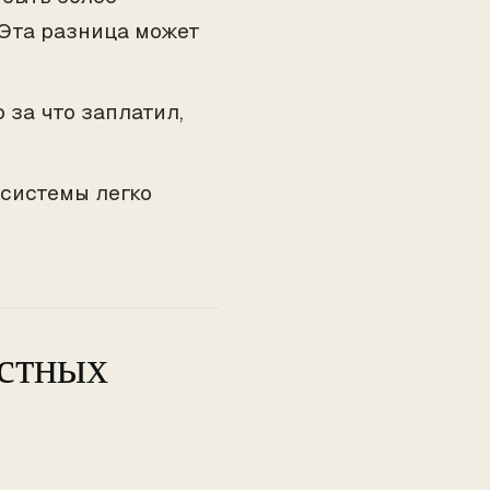
 Эта разница может
о за что заплатил,
 системы легко
естных