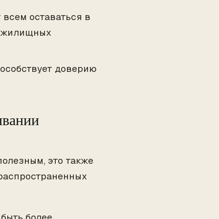
 всем оставаться в
х жилищных
пособствует доверию
ивании
полезным, это также
 распространенных
 быть более