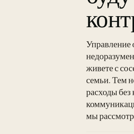
кон
Управление 
недоразумен
живете с со
семьи. Тем 
расходы без
коммуникаци
мы рассмотр