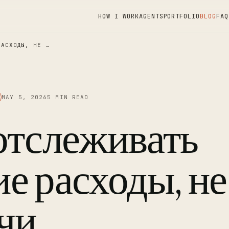
HOW I WORK
AGENTS
PORTFOLIO
BLOG
FAQ
РАСХОДЫ, НЕ …
MAY 5, 2026
5 MIN READ
отслеживать
е расходы, не
чи