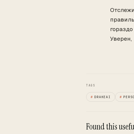
Отслежи
правиль
гораздо
Уверен, 
TAGS
#
DRAKEAI
#
PERS
Found this useful