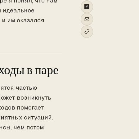
ре я понял, что нам
л идеальное
 и им оказался
ходы в паре
вятся частью
может возникнуть
ходов помогает
риятных ситуаций.
нсы, чем потом