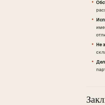
Обс
рас
Исп
име
отл
Не 
скл
Дел
пар
Зак