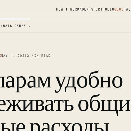
HOW I WORK
AGENTS
PORTFOLIO
BLOG
FAQ
ЖИВАТЬ ОБЩИЕ …
MAY 4, 2026
2 MIN READ
парам удобно
еживать общи
ые расходы