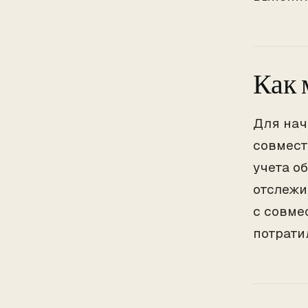
Как 
Для нач
совмест
учета о
отслежи
с совме
потрати