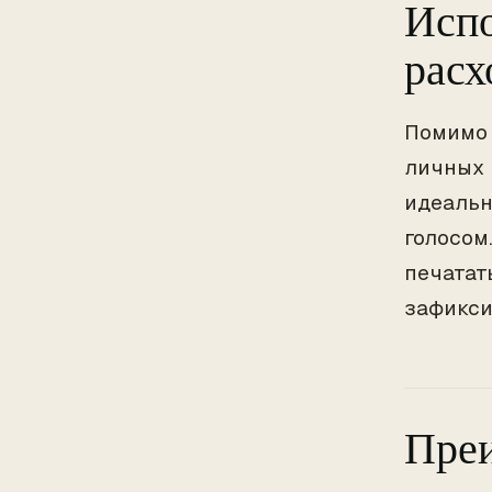
Испо
расх
Помимо 
личных 
идеально
голосом
печатать
зафикси
Преи