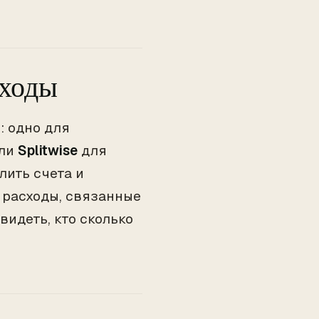
сходы
: одно для
али
Splitwise
для
лить счета и
е расходы, связанные
видеть, кто сколько