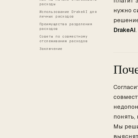
платит з
расходы
нужно с
Использование DrakeAI для
личных расходов
решение
Преимущества разделения
DrakeAI
.
расходов
Советы по совместному
отслеживанию расходов
Заключение
Поче
Согласи
совмест
недопон
понять,
Мы реши
выяснят