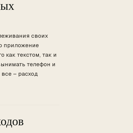
ных
слеживания своих
то приложение
о как текстом, так и
 вынимать телефон и
 все – расход
ходов