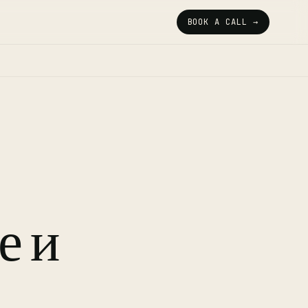
BOOK A CALL →
е и