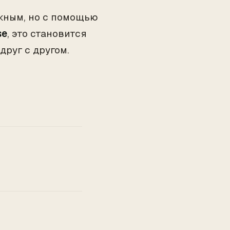
жным, но с помощью
se
, это становится
друг с другом.