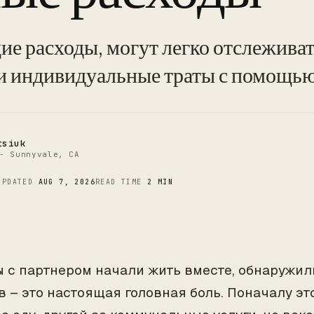
C
ие расходы, могут легко отслежива
и индивидуальные траты с помощью 
tsiuk
- Sunnyvale, CA
UPDATED
AUG 7, 2026
READ TIME
2 MIN
ы с партнером начали жить вместе, обнаружил
в – это настоящая головная боль. Поначалу это