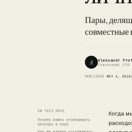
Пары, делящ
совместные 
Aleksandr Pro
A
Fractional CTO 
PUBLISHED
MAY 4, 2026
ON THIS PAGE
Когда м
Почему важно отслеживать
расходо
расходы в паре
Как мы начали отслеживать