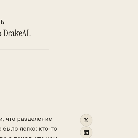
TO
ть
DrakeAI.
и, что разделение
 было легко: кто-то