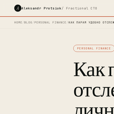
A
Aleksandr Protsiuk
/ Fractional CTO
HOME
/
BLOG
/
PERSONAL FINANCE
/
КАК ПАРАМ УДОБНО ОТСЛЕ
PERSONAL FINANCE
Как 
отсл
личн