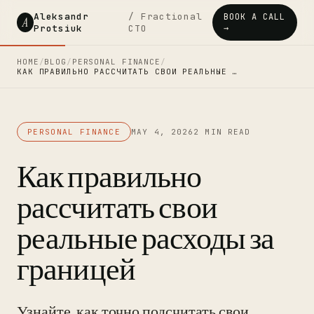
Aleksandr
/ Fractional
BOOK A CALL
A
Protsiuk
CTO
→
HOME
/
BLOG
/
PERSONAL FINANCE
/
КАК ПРАВИЛЬНО РАССЧИТАТЬ СВОИ РЕАЛЬНЫЕ …
PERSONAL FINANCE
MAY 4, 2026
2 MIN READ
Как правильно
рассчитать свои
реальные расходы за
границей
Узнайте, как точно подсчитать свои