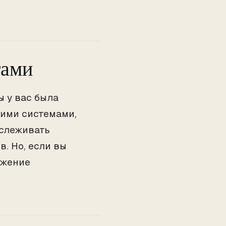
тами
ы у вас была
ими системами,
тслеживать
. Но, если вы
ожение