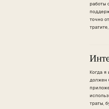
работы 
поддерж
точно о
тратите,
Инте
Когда я
должен 
приложе
использ
траты, б