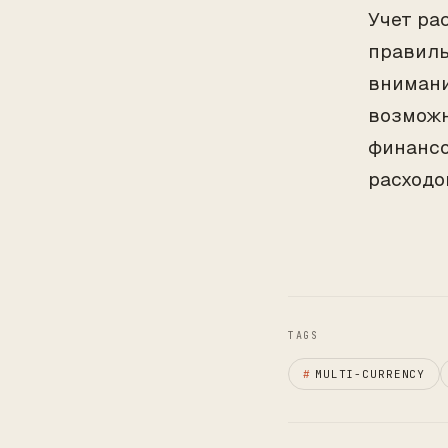
Учет ра
правиль
внимани
возможн
финансо
расходо
TAGS
#
MULTI-CURRENCY