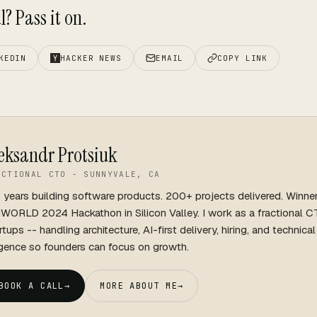
? Pass it on.
KEDIN
HACKER NEWS
EMAIL
COPY LINK
eksandr Protsiuk
ACTIONAL CTO - SUNNYVALE, CA
 years building software products. 200+ projects delivered. Winne
WORLD 2024 Hackathon in Silicon Valley. I work as a fractional C
rtups -- handling architecture, AI-first delivery, hiring, and technica
igence so founders can focus on growth.
BOOK A CALL
→
MORE ABOUT ME
→