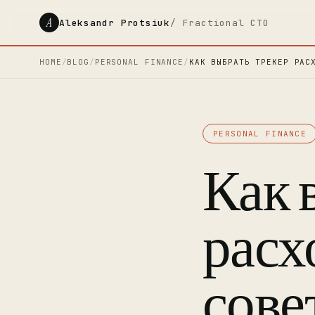
A
Aleksandr Protsiuk
/ Fractional CTO
HOME
/
BLOG
/
PERSONAL FINANCE
/
КАК ВЫБРАТЬ ТРЕКЕР РАС
PERSONAL FINANCE
Как 
расх
сове