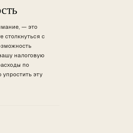
ость
имание, — это
е столкнуться с
озможность
 вашу налоговую
расходы по
 упростить эту