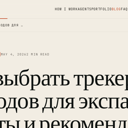
HOW I WORK
AGENTS
PORTFOLIO
BLOG
FAQ
ХОДОВ ДЛЯ …
MAY 4, 2026
2 MIN READ
выбрать треке
одов для экспа
ты и рекомен