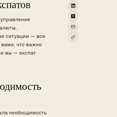
кспатов
о управление
алюты,
ые ситуации — все
с вами, что важно
и вы — экспат.
ходимость
была необходимость