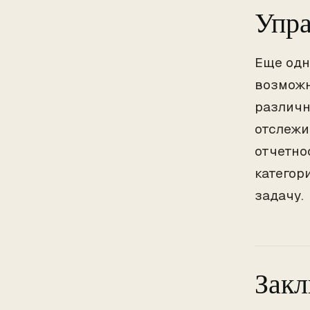
Упра
Еще одн
возможн
различн
отслежи
отчетно
категор
задачу.
Зак