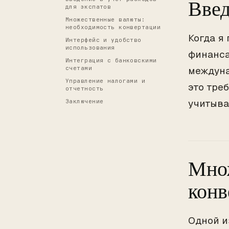
Введ
для экспатов
Множественные валюты:
необходимость конвертации
Когда я
Интерфейс и удобство
использования
финанса
Интеграция с банковскими
счетами
междуна
Управление налогами и
это треб
отчетность
учитыва
Заключение
Множ
конв
Одной и