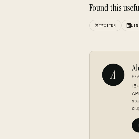
Found this useful
TWITTER
LIN
Al
A
FR
15+
API
sta
dil