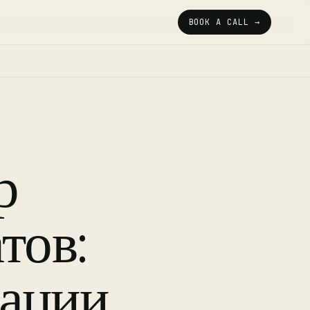
BOOK A CALL →
р
тов:
дации