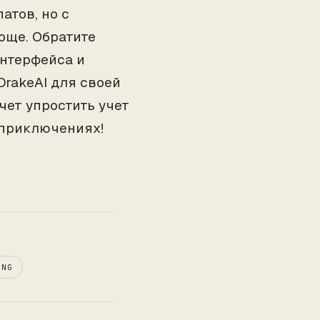
атов, но с
още. Обратите
интерфейса и
DrakeAI для своей
чет упростить учет
 приключениях!
ING