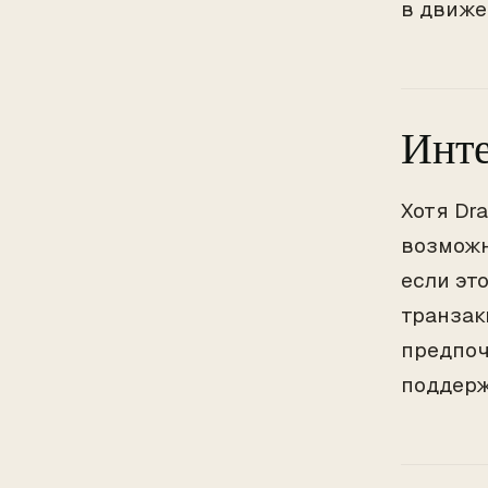
в движе
Инте
Хотя Dra
возможн
если эт
транзак
предпоч
поддерж