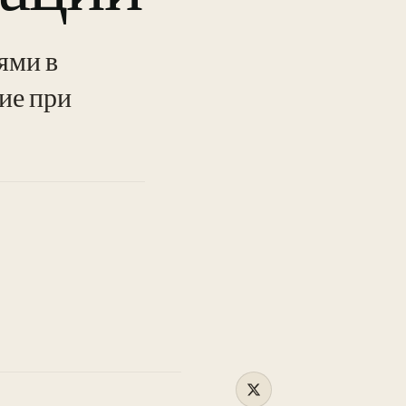
ями в
TO
ние при