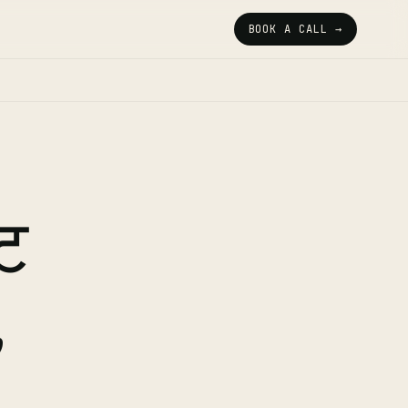
BOOK A CALL →
्ट
,