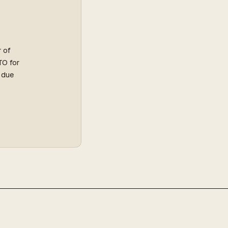
r of
TO for
l due