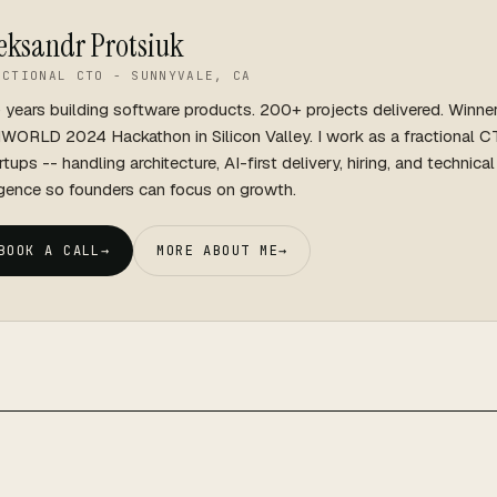
eksandr Protsiuk
ACTIONAL CTO - SUNNYVALE, CA
 years building software products. 200+ projects delivered. Winne
WORLD 2024 Hackathon in Silicon Valley. I work as a fractional C
rtups -- handling architecture, AI-first delivery, hiring, and technica
igence so founders can focus on growth.
BOOK A CALL
→
MORE ABOUT ME
→