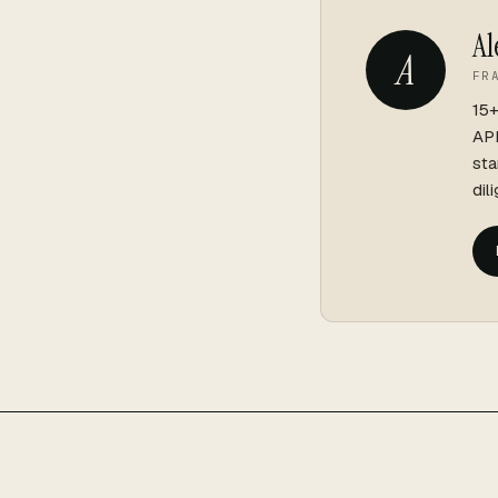
Al
A
FR
15+
API
sta
dil