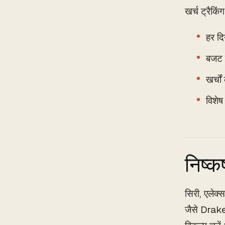
खर्च ट्रैकि
हर दि
बजट 
खर्चो
विशेष
निष्कर्
सिरी, एलेक्
जैसे Drake