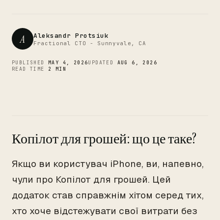
CTO
Aleksandr Protsiuk
A
Fractional CTO - Sunnyvale, CA
PUBLISHED
MAY 4, 2026
UPDATED
AUG 6, 2026
READ TIME
2 MIN
Копілот для грошей: що це таке?
Якщо ви користувач iPhone, ви, напевно,
чули про Копілот для грошей. Цей
додаток став справжнім хітом серед тих,
хто хоче відстежувати свої витрати без