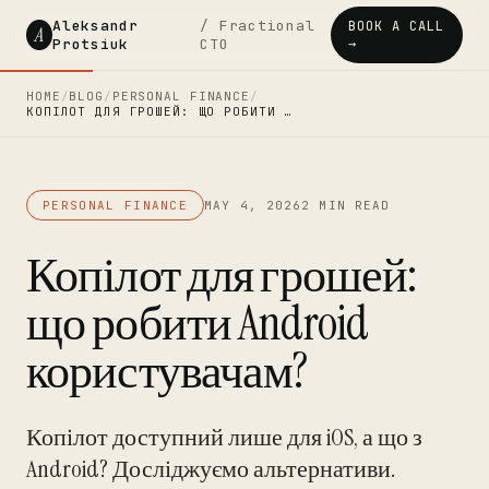
Aleksandr
/ Fractional
BOOK A CALL
A
Protsiuk
CTO
→
HOME
/
BLOG
/
PERSONAL FINANCE
/
КОПІЛОТ ДЛЯ ГРОШЕЙ: ЩО РОБИТИ …
PERSONAL FINANCE
MAY 4, 2026
2 MIN READ
Копілот для грошей:
що робити Android
користувачам?
Копілот доступний лише для iOS, а що з
Android? Досліджуємо альтернативи.