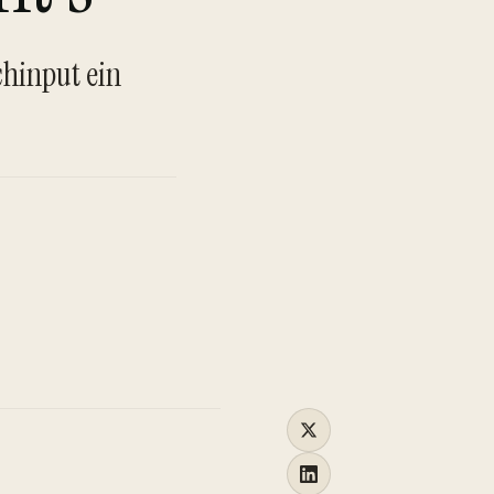
TO
chinput ein