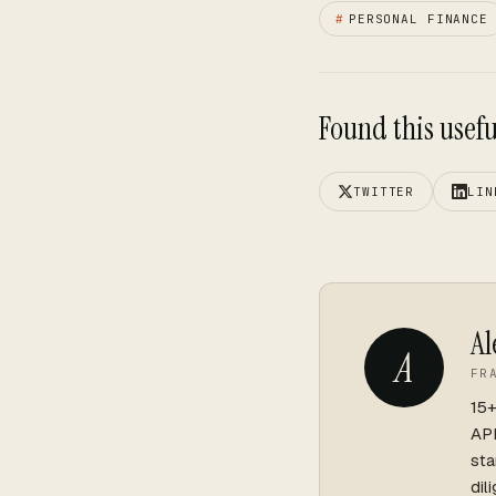
#
PERSONAL FINANCE
Found this useful
TWITTER
LIN
Al
A
FR
15+
API
sta
dil