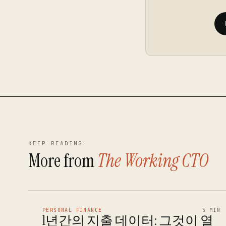
KEEP READING
More from
The Working CTO
PERSONAL FINANCE
5 MIN
1년간의 지출 데이터: 그것이 열