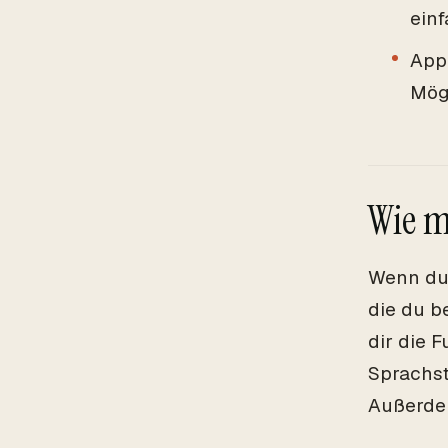
ein
App 
Mögl
Wie m
Wenn du 
die du b
dir die 
Sprachst
Außerdem