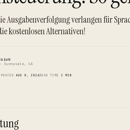
C
 die Ausgabenverfolgung verlangen für Spra
die kostenlosen Alternativen!
tsiuk
- Sunnyvale, CA
UPDATED
AUG 8, 2026
READ TIME
2 MIN
itung