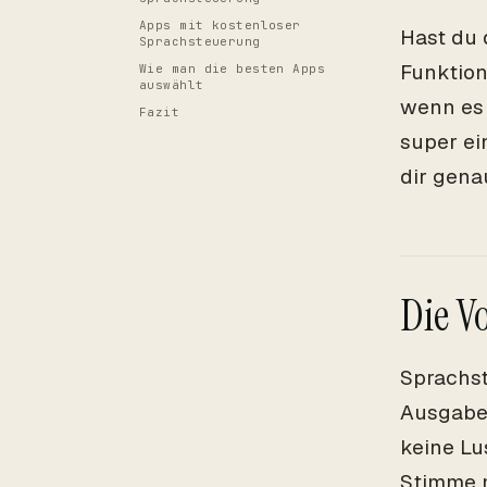
Apps mit kostenloser
Hast du 
Sprachsteuerung
Funktion
Wie man die besten Apps
auswählt
wenn es 
Fazit
super ei
dir gena
Die V
Sprachst
Ausgaben
keine Lu
Stimme m