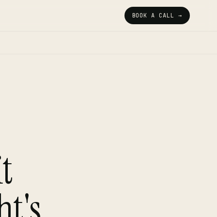
BOOK A CALL →
t
ht's