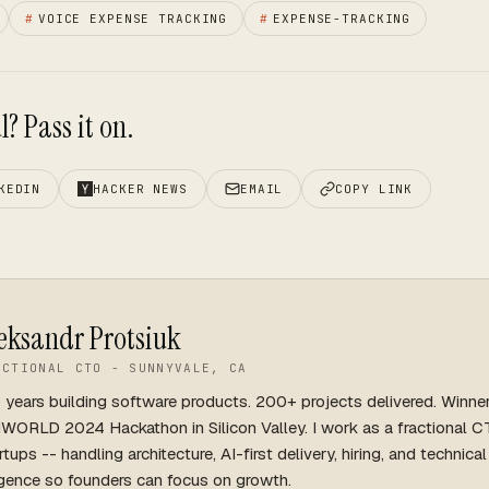
#
VOICE EXPENSE TRACKING
#
EXPENSE-TRACKING
? Pass it on.
KEDIN
HACKER NEWS
EMAIL
COPY LINK
eksandr Protsiuk
ACTIONAL CTO - SUNNYVALE, CA
 years building software products. 200+ projects delivered. Winne
WORLD 2024 Hackathon in Silicon Valley. I work as a fractional C
rtups -- handling architecture, AI-first delivery, hiring, and technica
igence so founders can focus on growth.