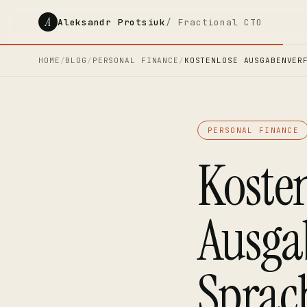
A
Aleksandr Protsiuk
/ Fractional CTO
HOME
/
BLOG
/
PERSONAL FINANCE
/
KOSTENLOSE AUSGABENVER
PERSONAL FINANCE
Koste
Ausga
Sprach