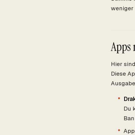
weniger 
Apps 
Hier sin
Diese Ap
Ausgaben
Dra
Du 
Ban
App 