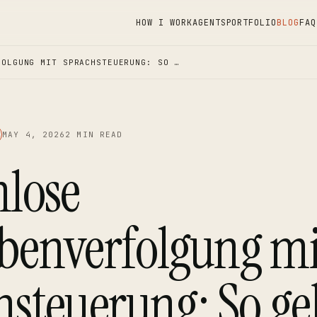
HOW I WORK
AGENTS
PORTFOLIO
BLOG
FAQ
FOLGUNG MIT SPRACHSTEUERUNG: SO …
MAY 4, 2026
2 MIN READ
nlose
benverfolgung mi
steuerung: So ge