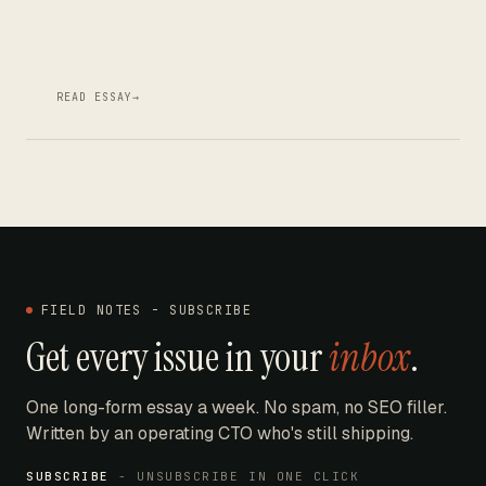
READ ESSAY
→
FIELD NOTES - SUBSCRIBE
Get every issue in your
inbox
.
One long-form essay a week. No spam, no SEO filler.
Written by an operating CTO who's still shipping.
SUBSCRIBE
- UNSUBSCRIBE IN ONE CLICK