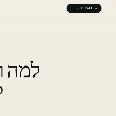
BOOK A CALL →
למה ר
ל