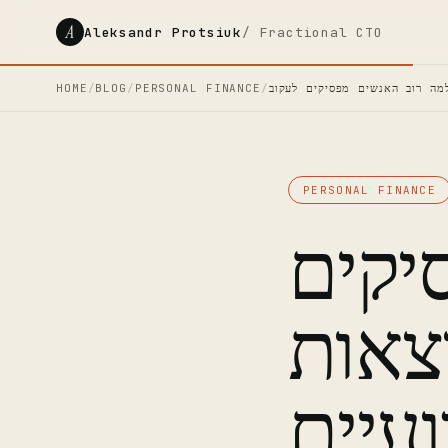
A
Aleksandr Protsiuk
/ Fractional CTO
HOME
/
BLOG
/
PERSONAL FINANCE
/
PERSONAL FINANCE
יקים
צאות
עיים