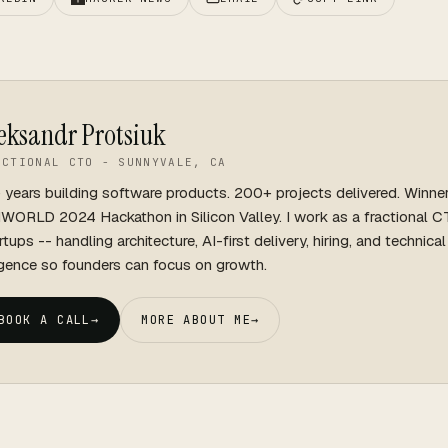
eksandr Protsiuk
ACTIONAL CTO - SUNNYVALE, CA
 years building software products. 200+ projects delivered. Winne
WORLD 2024 Hackathon in Silicon Valley. I work as a fractional C
rtups -- handling architecture, AI-first delivery, hiring, and technica
igence so founders can focus on growth.
BOOK A CALL
→
MORE ABOUT ME
→