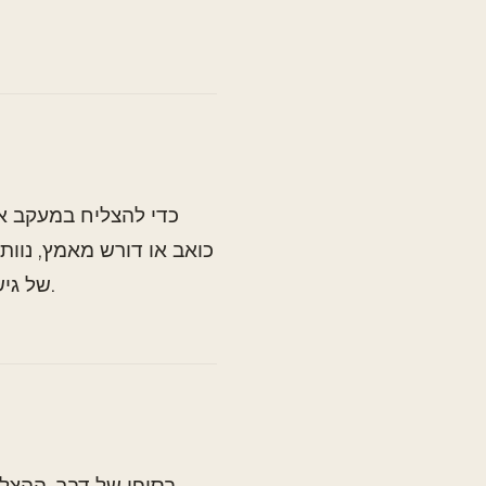
כדי להצליח במעקב אח
כואב או דורש מאמץ, נוותר
של גישה. כשאתה עושה את זה בצורה נוחה, זה הופך לחלק מהיום-יום שלך.
בסופו של דבר, ההצל