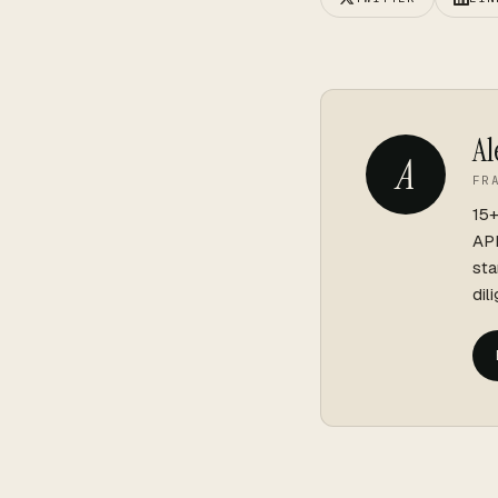
Al
A
FR
15+
API
sta
dil