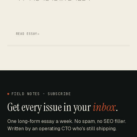
READ ESSAY
→
FIELD NOTES - SUBSCRIBE
Get every issue in your
inbox
.
One long-form essay a week. No spam, no SEO filler.
Written by an operating CTO who's still shipping.