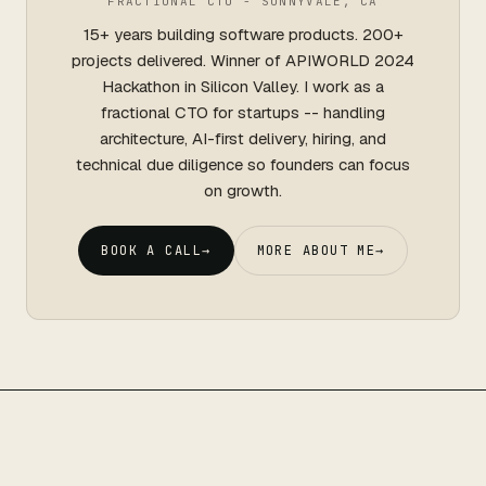
FRACTIONAL CTO - SUNNYVALE, CA
15+ years building software products. 200+
projects delivered. Winner of APIWORLD 2024
Hackathon in Silicon Valley. I work as a
fractional CTO for startups -- handling
architecture, AI-first delivery, hiring, and
technical due diligence so founders can focus
on growth.
BOOK A CALL
→
MORE ABOUT ME
→