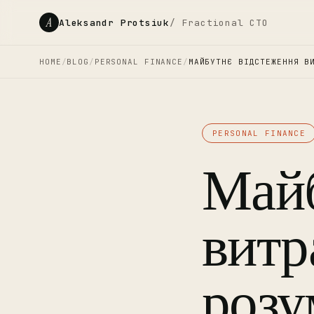
A
Aleksandr Protsiuk
/ Fractional CTO
HOME
/
BLOG
/
PERSONAL FINANCE
/
МАЙБУТНЄ ВІДСТЕЖЕННЯ В
PERSONAL FINANCE
Майб
витр
розу