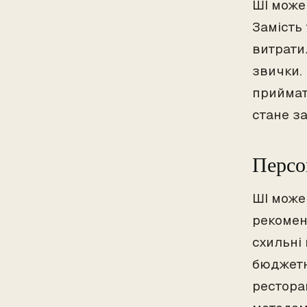
ШІ може
Замість 
витрати
звички.
приймат
стане за
Персо
ШІ може
рекомен
схильні
бюджетни
рестора