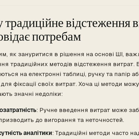
 традиційне відстеження в
овідає потребам
им, як зануритися в рішення на основі ШІ, важ
ня традиційних методів відстеження витрат. 
ться на електронні таблиці, ручку та папір аб
для фіксації своїх витрат. Хоча ці методи мож
ають значні недоліки:
озатратність
: Ручне введення витрат може заб
призводить до вигорання та неточностей.
сутність аналітики
: Традиційні методи часто н