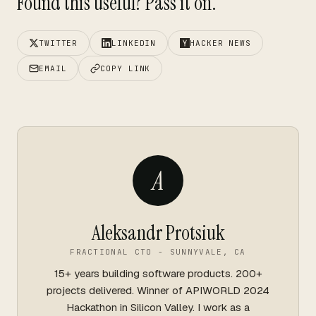
Found this useful? Pass it on.
TWITTER
LINKEDIN
HACKER NEWS
EMAIL
COPY LINK
A
Aleksandr Protsiuk
FRACTIONAL CTO - SUNNYVALE, CA
15+ years building software products. 200+
projects delivered. Winner of APIWORLD 2024
Hackathon in Silicon Valley. I work as a