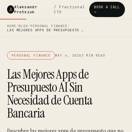
Aleksandr
/ Fractional
BOOK A CALL
A
Protsiuk
CTO
→
HOME
/
BLOG
/
PERSONAL FINANCE
/
LAS MEJORES APPS DE PRESUPUESTO …
PERSONAL FINANCE
MAY 4, 2026
3 MIN READ
Las Mejores Apps de
Presupuesto AI Sin
Necesidad de Cuenta
Bancaria
Descubre las mejores apps de presupuesto que no