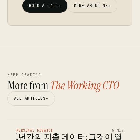
BOOK A CALL
→
MORE ABOUT ME
→
KEEP READING
More from
The Working CTO
ALL ARTICLES
→
PERSONAL FINANCE
5 MIN
1년간의 지출 데이터: 그것이 열