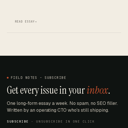
READ ESSAY
→
FIELD NOTES - SUBSCRIBE
Get every issue in your
inbox
.
One long-form essay a week. No spam, no SEO filler.
Written by an operating CTO who's still shipping.
SUBSCRIBE
- UNSUBSCRIBE IN ONE CLICK