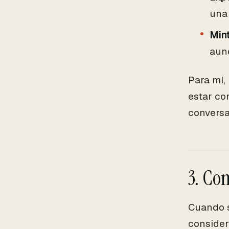
una 
Mint
aunq
Para mí,
estar co
conversa
3. Co
Cuando s
consider