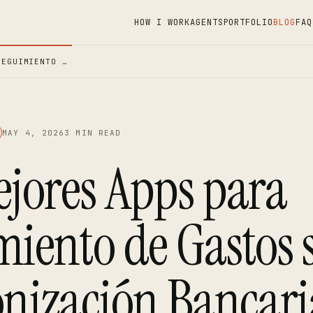
HOW I WORK
AGENTS
PORTFOLIO
BLOG
FAQ
SEGUIMIENTO …
MAY 4, 2026
3 MIN READ
ejores Apps para
miento de Gastos 
onización Bancari