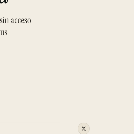
 sin acceso
TO
tus