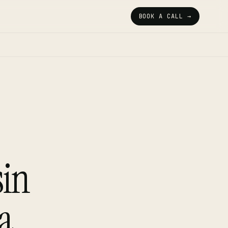
BOOK A CALL →
sin
a