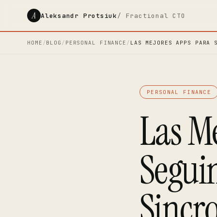
A
Aleksandr Protsiuk
/ Fractional CTO
HOME
/
BLOG
/
PERSONAL FINANCE
/
LAS MEJORES APPS PARA 
PERSONAL FINANCE
Las M
Segui
Sincr