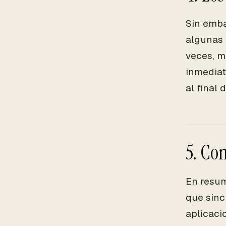
Sin emba
algunas 
veces, m
inmediat
al final
5. Co
En resum
que sinc
aplicaci