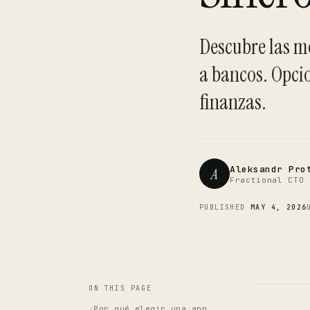
Descubre las me
a bancos. Opci
finanzas.
Aleksandr Pro
A
Fractional CTO 
PUBLISHED
MAY 4, 2026
ON THIS PAGE
¿Por qué elegir una app