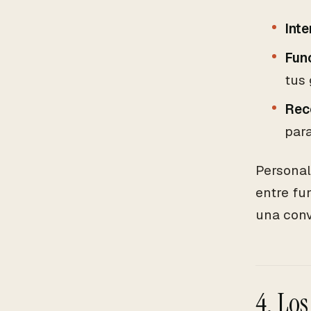
Inte
Func
tus 
Rec
para
Personal
entre fu
una conv
4. Lo