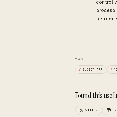
control 
proceso 
herramie
TAGS
#
BUDGET APP
#
N
Found this useful
TWITTER
LIN