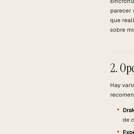
sincroni
parecer 
que real
sobre mi
2. Op
Hay vari
recomen
Dra
de c
Expe