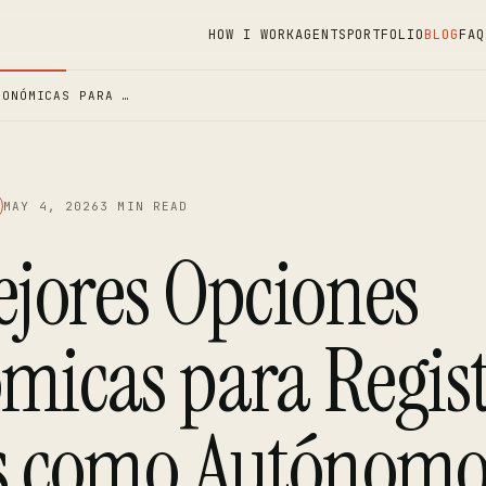
HOW I WORK
AGENTS
PORTFOLIO
BLOG
FAQ
CONÓMICAS PARA …
MAY 4, 2026
3 MIN READ
ejores Opciones
micas para Regis
s como Autónom