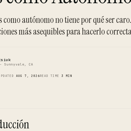
C
s como autónomo no tiene por qué ser caro.
ciones más asequibles para hacerlo correct
tsiuk
- Sunnyvale, CA
UPDATED
AUG 7, 2026
READ TIME
3 MIN
ducción