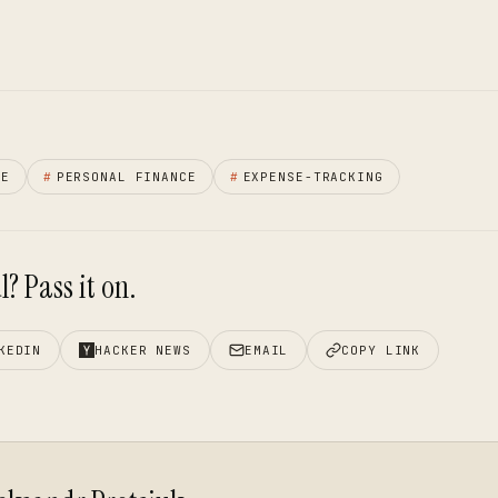
CE
#
PERSONAL FINANCE
#
EXPENSE-TRACKING
? Pass it on.
KEDIN
HACKER NEWS
EMAIL
COPY LINK