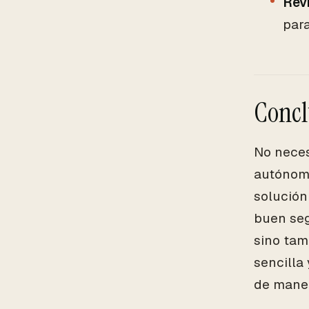
Revi
para
Concl
No neces
autónomo
solución
buen seg
sino tam
sencilla
de maner