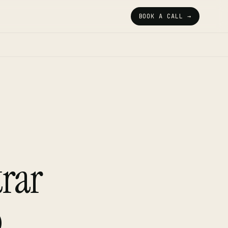
BOOK A CALL →
trar
o