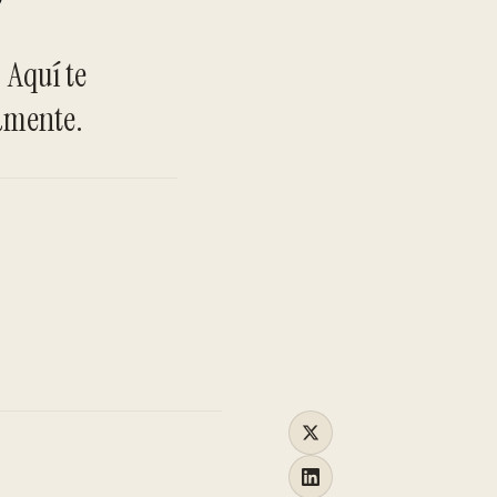
TO
 Aquí te
amente.