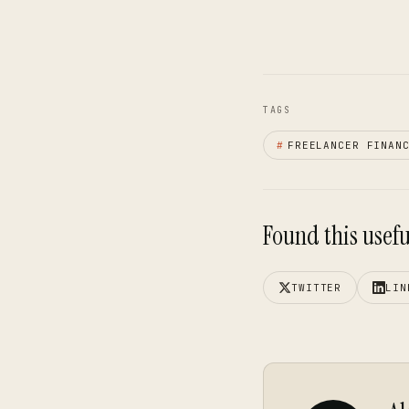
TAGS
#
FREELANCER FINAN
Found this useful
TWITTER
LIN