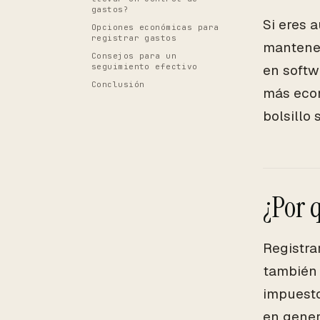
gastos?
Si eres 
Opciones económicas para
registrar gastos
mantener
Consejos para un
seguimiento efectivo
en softw
Conclusión
más econ
bolsillo 
¿Por 
Registra
también 
impuesto
en gener