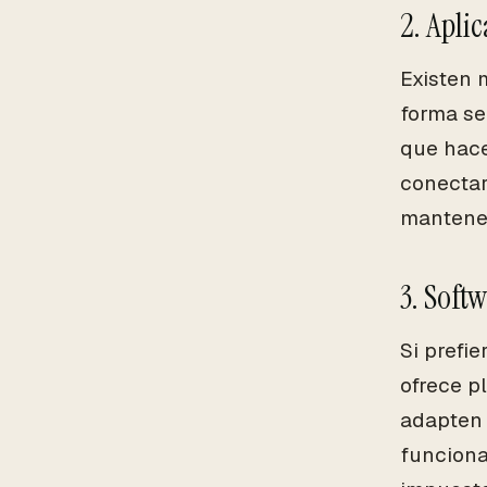
2. Apli
Existen 
forma se
que hace
conectar
mantener
3. Soft
Si prefi
ofrece p
adapten 
funciona