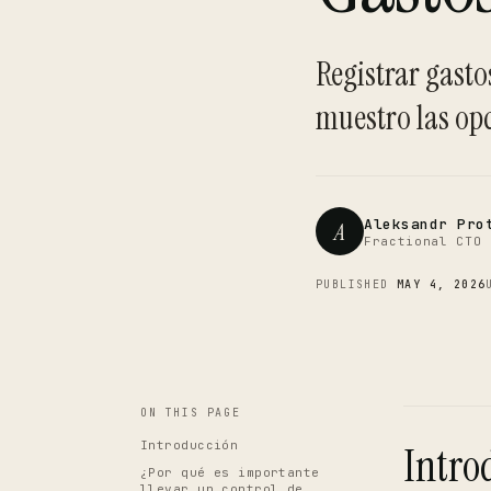
Registrar gasto
muestro las op
Aleksandr Pro
A
Fractional CTO 
PUBLISHED
MAY 4, 2026
ON THIS PAGE
Introducción
Intro
¿Por qué es importante
llevar un control de