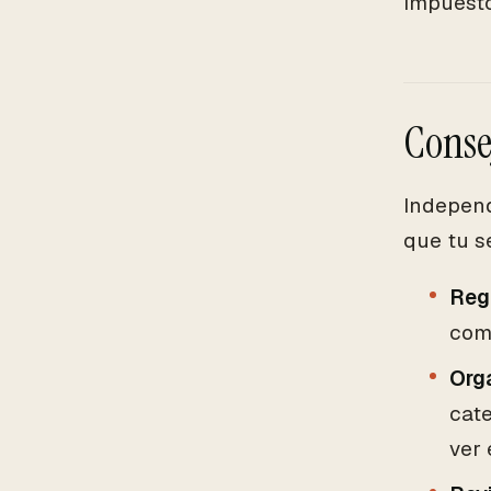
impuesto
Conse
Independ
que tu s
Regi
como
Orga
cate
ver