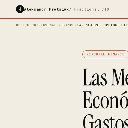
A
Aleksandr Protsiuk
/ Fractional CTO
HOME
/
BLOG
/
PERSONAL FINANCE
/
LAS MEJORES OPCIONES E
PERSONAL FINANCE
Las M
Econó
Gasto