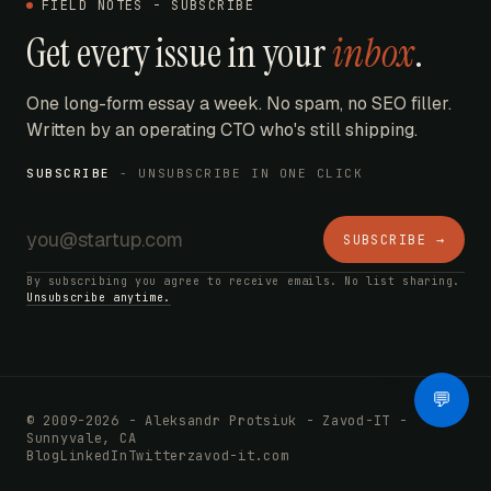
FIELD NOTES - SUBSCRIBE
Get every issue in your
inbox
.
One long-form essay a week. No spam, no SEO filler.
Written by an operating CTO who's still shipping.
SUBSCRIBE
- UNSUBSCRIBE IN ONE CLICK
SUBSCRIBE →
By subscribing you agree to receive emails. No list sharing.
Unsubscribe anytime.
AI Bot
💬
© 2009-2026 - Aleksandr Protsiuk - Zavod-IT -
Sunnyvale, CA
Blog
LinkedIn
Twitter
zavod-it.com