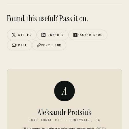
Found this useful? Pass it on.
TWITTER
LINKEDIN
HACKER NEWS
EMAIL
COPY LINK
A
Aleksandr Protsiuk
FRACTIONAL CTO - SUNNYVALE, CA
15+ years building software products. 200+