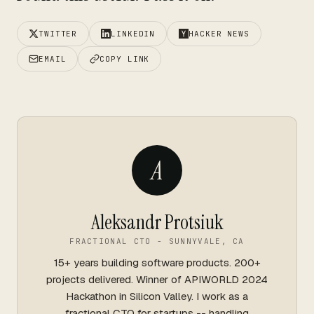
TWITTER
LINKEDIN
HACKER NEWS
EMAIL
COPY LINK
A
Aleksandr Protsiuk
FRACTIONAL CTO - SUNNYVALE, CA
15+ years building software products. 200+
projects delivered. Winner of APIWORLD 2024
Hackathon in Silicon Valley. I work as a
fractional CTO for startups -- handling