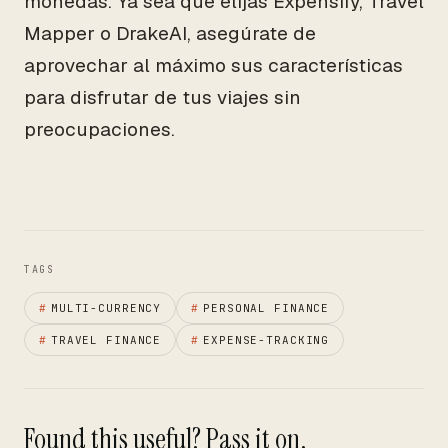
monedas. Ya sea que elijas Expensify, Travel
Mapper o DrakeAI, asegúrate de
aprovechar al máximo sus características
para disfrutar de tus viajes sin
preocupaciones.
TAGS
#
MULTI-CURRENCY
#
PERSONAL FINANCE
#
TRAVEL FINANCE
#
EXPENSE-TRACKING
Found this useful? Pass it on.