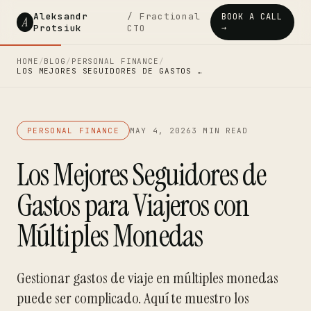
Aleksandr
/ Fractional
BOOK A CALL
A
Protsiuk
CTO
→
HOME
/
BLOG
/
PERSONAL FINANCE
/
LOS MEJORES SEGUIDORES DE GASTOS …
PERSONAL FINANCE
MAY 4, 2026
3 MIN READ
Los Mejores Seguidores de
Gastos para Viajeros con
Múltiples Monedas
Gestionar gastos de viaje en múltiples monedas
puede ser complicado. Aquí te muestro los