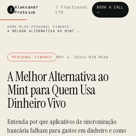
Aleksandr
/ Fractional
BOOK A CALL
A
Protsiuk
CTO
→
HOME
/
BLOG
/
PERSONAL FINANCE
/
A MELHOR ALTERNATIVA AO MINT …
PERSONAL FINANCE
MAY 4, 2026
2 MIN READ
A Melhor Alternativa ao
Mint para Quem Usa
Dinheiro Vivo
Entenda por que aplicativos de sincronização
bancária falham para gastos em dinheiro e como