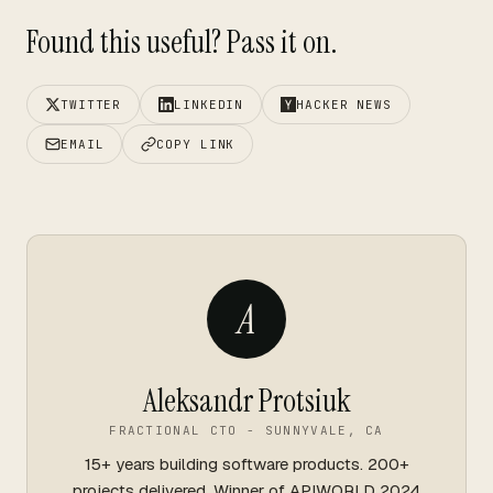
Found this useful? Pass it on.
TWITTER
LINKEDIN
HACKER NEWS
EMAIL
COPY LINK
A
Aleksandr Protsiuk
FRACTIONAL CTO - SUNNYVALE, CA
15+ years building software products. 200+
projects delivered. Winner of APIWORLD 2024