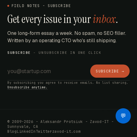
FIELD NOTES - SUBSCRIBE
Get every issue in your
inbox
.
One long-form essay a week. No spam, no SEO filler.
Written by an operating CTO who's still shipping.
SUBSCRIBE
- UNSUBSCRIBE IN ONE CLICK
SUBSCRIBE →
By subscribing you agree to receive emails. No list sharing.
Unsubscribe anytime.
AI Bot
💬
© 2009-2026 - Aleksandr Protsiuk - Zavod-IT -
Sunnyvale, CA
Blog
LinkedIn
Twitter
zavod-it.com