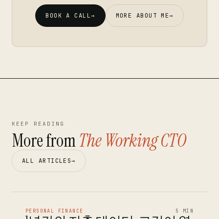
BOOK A CALL
→
MORE ABOUT ME
→
KEEP READING
More from
The Working CTO
ALL ARTICLES
→
PERSONAL FINANCE
5 MIN