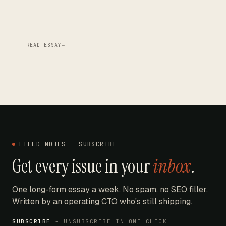
READ ESSAY
→
FIELD NOTES - SUBSCRIBE
Get every issue in your
inbox
.
One long-form essay a week. No spam, no SEO filler.
Written by an operating CTO who's still shipping.
SUBSCRIBE
- UNSUBSCRIBE IN ONE CLICK