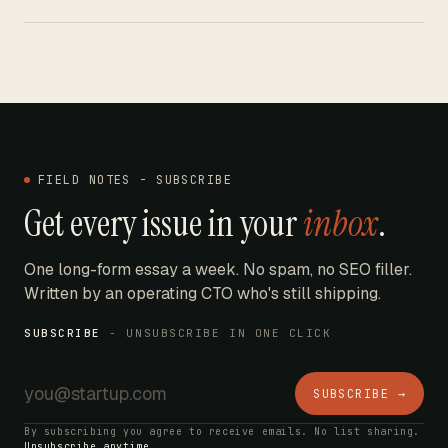
FIELD NOTES - SUBSCRIBE
Get every issue in your
inbox
.
One long-form essay a week. No spam, no SEO filler.
Written by an operating CTO who's still shipping.
SUBSCRIBE
- UNSUBSCRIBE IN ONE CLICK
SUBSCRIBE →
By subscribing you agree to receive emails. No list sharing.
Unsubscribe anytime.