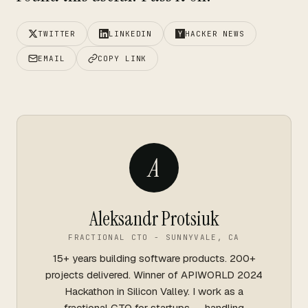
TWITTER
LINKEDIN
HACKER NEWS
EMAIL
COPY LINK
A
Aleksandr Protsiuk
FRACTIONAL CTO - SUNNYVALE, CA
15+ years building software products. 200+
projects delivered. Winner of APIWORLD 2024
Hackathon in Silicon Valley. I work as a
fractional CTO for startups -- handling