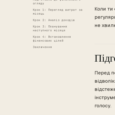
огляду
Коли ти
Крок 1: Перегляд витрат за
місяць
регуляр
Крок 2: Аналіз доходів
не хвилю
Крок 3: Планування
наступного місяця
Крок 4: Встановлення
фінансових цілей
Заключення
Підг
Перед по
відволі
відстеж
інструм
голосу.