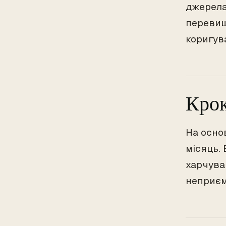
джерела 
перевищ
коригув
Крок
На осно
місяць. 
харчува
неприєм