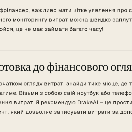
 фрілансер, важливо мати чітке уявлення про с
ного моніторингу витрат можна швидко заплут
йся, це не має займати багато часу!
отовка до фінансового огл
чатком огляду витрат, знайди тихе місце, де т
катиме. Візьми з собою свій ноутбук або телеф
ення витрат. Я рекомендую DrakeAI – це прост
ент, який дозволяє записувати витрати за доп