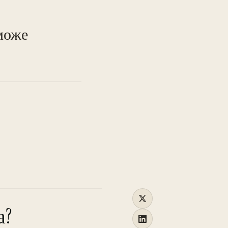
TO
може
а?