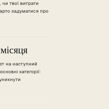
 чи твої витрати
варто задуматися про
 місяця
жет на наступний
основні категорії:
 уникнути