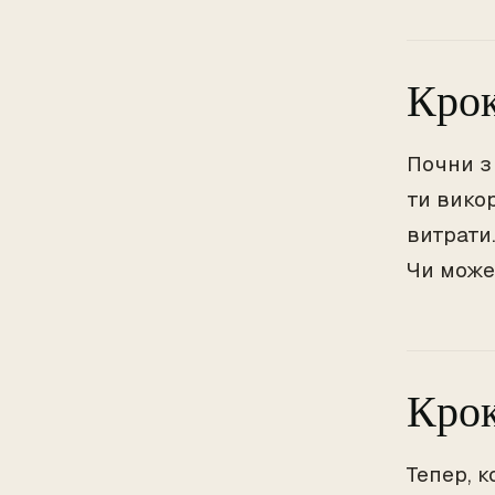
Крок
Почни з
ти викор
витрати.
Чи може
Крок
Тепер, к