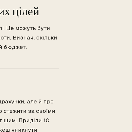
их цілей
лі. Це можуть бути
ти. Визнач, скільки
й бюджет.
драхунки, але й про
о стежити за своїми
тішим. Приділи 10
ожеш уникнути