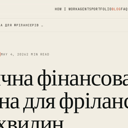
HOW I WORK
AGENTS
PORTFOLIO
BLOG
FAQ
НА ДЛЯ ФРІЛАНСЕРІВ …
MAY 4, 2026
2 MIN READ
чна фінансов
на для фрілан
 хвилин