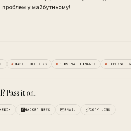
х проблем у майбутньому!
CE
#
HABIT BUILDING
#
PERSONAL FINANCE
#
EXPENSE-T
? Pass it on.
KEDIN
HACKER NEWS
EMAIL
COPY LINK