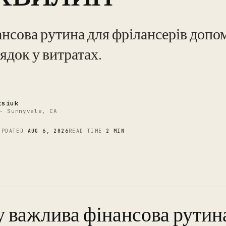
C
нсова рутина для фрілансерів допо
ядок у витратах.
tsiuk
- Sunnyvale, CA
UPDATED
AUG 6, 2026
READ TIME
2 MIN
 важлива фінансова рутин