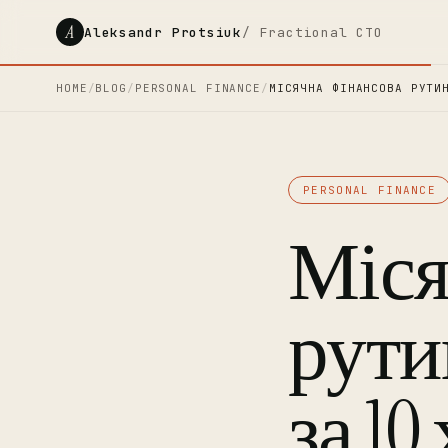
A
Aleksandr Protsiuk
/ Fractional CTO
HOME
/
BLOG
/
PERSONAL FINANCE
/
МІСЯЧНА ФІНАНСОВА РУТИ
PERSONAL FINANCE
Міся
рути
за 10