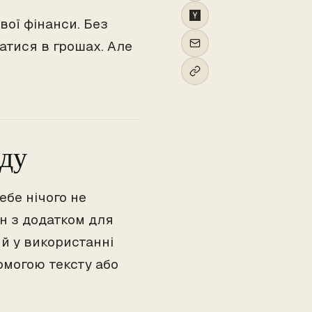
вої фінанси. Без
атися в грошах. Але
яду
ебе нічого не
он з додатком для
ий у використанні
омогою тексту або