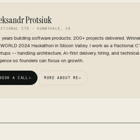
eksandr Protsiuk
ACTIONAL CTO - SUNNYVALE, CA
 years building software products. 200+ projects delivered. Winne
WORLD 2024 Hackathon in Silicon Valley. I work as a fractional C
rtups -- handling architecture, AI-first delivery, hiring, and technica
igence so founders can focus on growth.
BOOK A CALL
→
MORE ABOUT ME
→