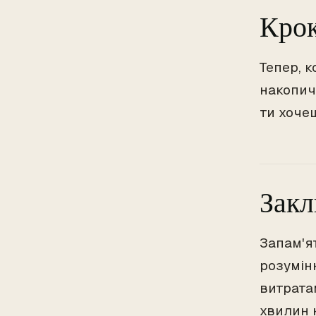
Крок
Тепер, к
накопич
ти хоче
Зак
Запам'ят
розумін
витрата
хвилин 