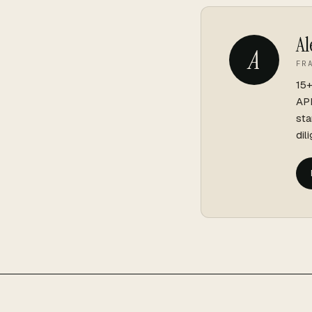
Al
A
FR
15+
API
sta
dil