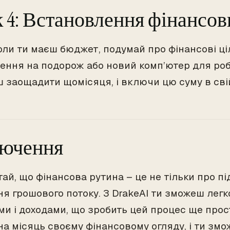
 4: Встановлення фінансов
оли ти маєш бюджет, подумай про фінансові ці
ення на подорож або новий комп’ютер для робо
ш заощадити щомісяця, і включи цю суму в сві
лючення
ай, що фінансова рутина – це не тільки про пі
ня грошового потоку. З DrakeAI ти зможеш легк
ми і доходами, що зробить цей процес ще прос
на місяць своєму фінансовому огляду, і ти зм