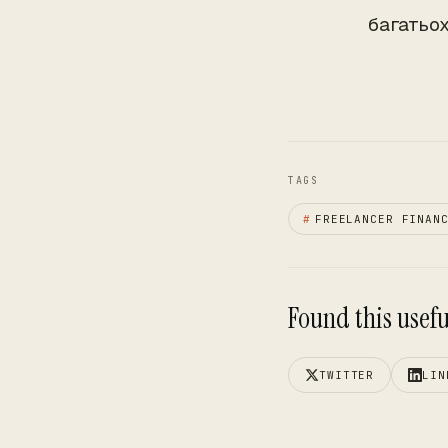
багатьо
TAGS
#
FREELANCER FINAN
Found this useful
TWITTER
LIN