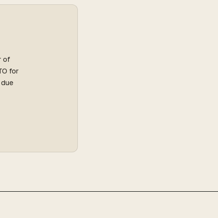
r of
TO for
l due