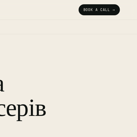
BOOK A CALL →
а
серів