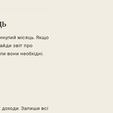
ць
минулий місяць. Якщо
айди звіт про
ли вони необхідні.
ї доходи. Запиши всі