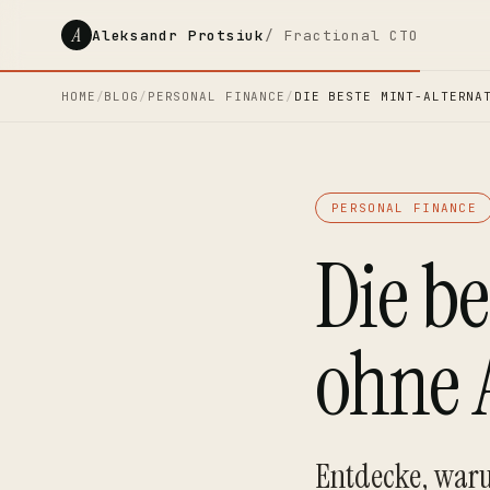
A
Aleksandr Protsiuk
/ Fractional CTO
HOME
/
BLOG
/
PERSONAL FINANCE
/
DIE BESTE MINT-ALTERNA
PERSONAL FINANCE
Die be
ohne 
Entdecke, war