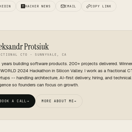
KEDIN
HACKER NEWS
EMAIL
COPY LINK
eksandr Protsiuk
ACTIONAL CTO - SUNNYVALE, CA
 years building software products. 200+ projects delivered. Winne
WORLD 2024 Hackathon in Silicon Valley. I work as a fractional C
rtups -- handling architecture, AI-first delivery, hiring, and technica
igence so founders can focus on growth.
BOOK A CALL
→
MORE ABOUT ME
→