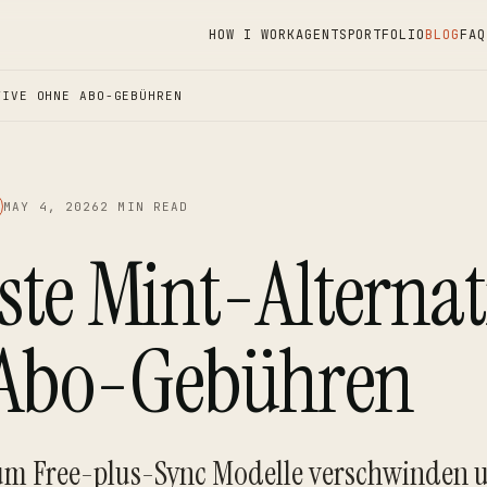
HOW I WORK
AGENTS
PORTFOLIO
BLOG
FAQ
TIVE OHNE ABO-GEBÜHREN
MAY 4, 2026
2 MIN READ
ste Mint-Alternat
Abo-Gebühren
um Free-plus-Sync Modelle verschwinden 