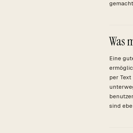
gemacht,
Was m
Eine gut
ermöglic
per Text
unterweg
benutzer
sind ebe