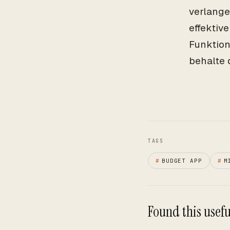
verlange
effektiv
Funktion
behalte 
TAGS
#
BUDGET APP
#
M
Found this useful