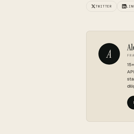
TWITTER
LIN
Al
A
FR
15+
API
sta
dil