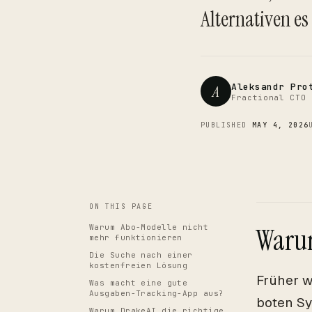
Alternativen es 
Aleksandr Pro
A
Fractional CTO 
PUBLISHED
MAY 4, 2026
ON THIS PAGE
Warum Abo-Modelle nicht
Warum
mehr funktionieren
Die Suche nach einer
kostenfreien Lösung
Früher w
Was macht eine gute
Ausgaben-Tracking-App aus?
boten Sy
Warum DrakeAI die richtige