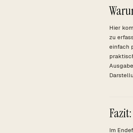
Warum
Hier kom
zu erfas
einfach 
praktisc
Ausgaben
Darstell
Fazit
Im Endef