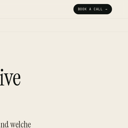
BOOK A CALL →
ive
und welche