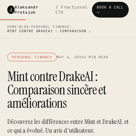
Aleksandr
/ Fractional
BOOK A CALL
A
Protsiuk
CTO
→
HOME
/
BLOG
/
PERSONAL FINANCE
/
MINT CONTRE DRAKEAI : COMPARAISON …
PERSONAL FINANCE
MAY 4, 2026
2 MIN READ
Mint contre DrakeAI :
Comparaison sincère et
améliorations
Découvrez les différences entre Mint et DrakeAI, et
ce qui a évolué. Un avis d'utilisateur.