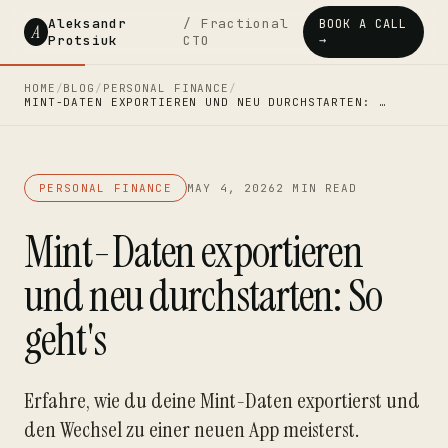
Aleksandr
/ Fractional
BOOK A CALL
A
Protsiuk
CTO
→
HOME
/
BLOG
/
PERSONAL FINANCE
/
MINT-DATEN EXPORTIEREN UND NEU DURCHSTARTEN: …
PERSONAL FINANCE
MAY 4, 2026
2 MIN READ
Mint-Daten exportieren
und neu durchstarten: So
geht's
Erfahre, wie du deine Mint-Daten exportierst und
den Wechsel zu einer neuen App meisterst.