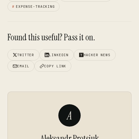
#
EXPENSE-TRACKING
Found this useful? Pass it on.
TWITTER
LINKEDIN
HACKER NEWS
EMAIL
COPY LINK
A
Aleksandr Protsiuk