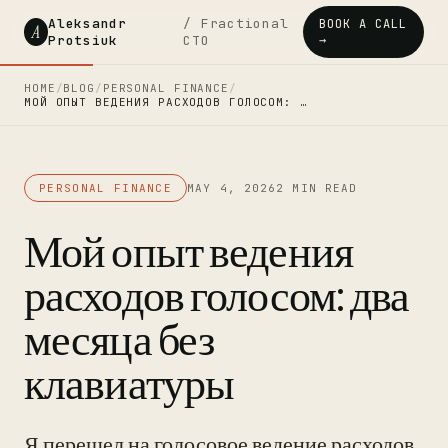
Aleksandr
/ Fractional
BOOK A CALL
A
Protsiuk
CTO
→
HOME
/
BLOG
/
PERSONAL FINANCE
/
МОЙ ОПЫТ ВЕДЕНИЯ РАСХОДОВ ГОЛОСОМ: …
PERSONAL FINANCE
MAY 4, 2026
2 MIN READ
Мой опыт ведения
расходов голосом: два
месяца без
клавиатуры
Я перешел на голосовое ведение расходов.