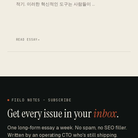
적기. 이러한 혁신적인 도구는 사람들이 …
READ ESSAY
→
FIELD NOTES - SUBSCRIBE
Get every issue in your
inbox
.
One long-form essay a week. No spam, no SEO filler.
Written by an operating CTO who's still shipping.