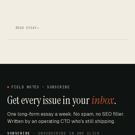
READ ESSAY
→
FIELD NOTES - SUBSCRIBE
Get every issue in your
inbox
.
One long-form essay a week. No spam, no SEO filler.
Written by an operating CTO who's still shipping.
SUBSCRIBE
- UNSUBSCRIBE IN ONE CLICK