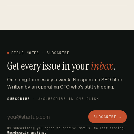
FIELD NOTES - SUBSCRIBE
Get every issue in your
inbox
.
One long-form essay a week. No spam, no SEO filler.
Written by an operating CTO who's still shipping.
SUBSCRIBE
- UNSUBSCRIBE IN ONE CLICK
SUBSCRIBE →
By subscribing you agree to receive emails. No list sharing.
Unsubscribe anytime.