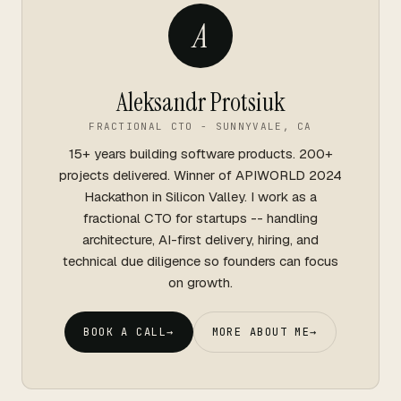
A
Aleksandr Protsiuk
FRACTIONAL CTO - SUNNYVALE, CA
15+ years building software products. 200+
projects delivered. Winner of APIWORLD 2024
Hackathon in Silicon Valley. I work as a
fractional CTO for startups -- handling
architecture, AI-first delivery, hiring, and
technical due diligence so founders can focus
on growth.
BOOK A CALL
→
MORE ABOUT ME
→