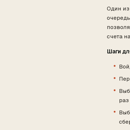
Один из
очередь
позволя
счета н
Шаги дл
Вой
Пер
Выб
раз
Выб
сбе