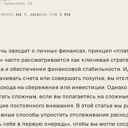
C
- Sunnyvale, CA
UPDATED
AUG 7, 2026
READ TIME
5 MIN
ечь заходит о личных финансах, принцип «пла
» часто рассматривается как ключевая страт
ва и обеспечения финансовой стабильности. И
ачивать счета или совершать покупки, вы отк
дохода на сбережения или инвестиции. Однако
тать сложным, если вы полагаетесь на сложны
ие постоянного внимания. В этой статье мы 
вные способы упростить отслеживание расхо
ь себе в первую очередь», чтобы вы могли сос