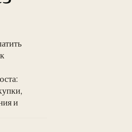
латить
ак
оста:
купки,
ния и