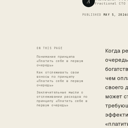
A
Fractional CTO 
PUBLISHED
MAY 5, 2026
ON THIS PAGE
Когда р
Понимание принципа
очередь
«Платить себе в первую
очередь»
богатст
Как отслеживать свои
взносы по принципу
чем опл
«Платить себе в первую
очередь»
своего 
Заключительные мысли о
может с
отслеживании расходов по
принципу «Платить себе в
требующ
первую очередь»
эффекти
«платит