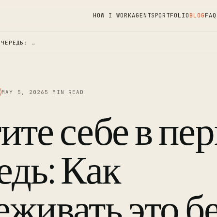
HOW I WORK
AGENTS
PORTFOLIO
BLOG
FAQ
ОЧЕРЕДЬ: …
MAY 5, 2026
5 MIN READ
ите себе в пе
едь: Как
еживать это б