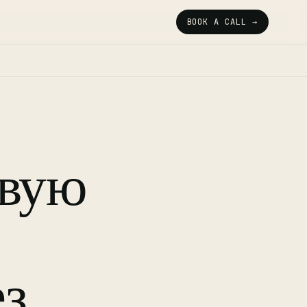
BOOK A CALL →
рвую
ез