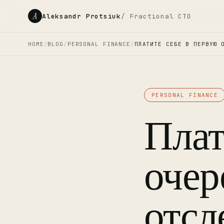
A
Aleksandr Protsiuk
/ Fractional CTO
HOME
/
BLOG
/
PERSONAL FINANCE
/
ПЛАТИТЕ СЕБЕ В ПЕРВУЮ 
PERSONAL FINANCE
Плат
очер
отсл