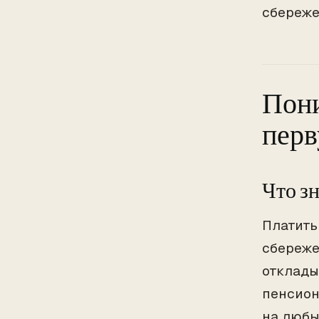
сбереже
Пони
перв
Что зн
Платить
сбереже
отклады
пенсион
на любы