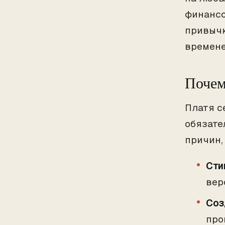
финансо
привычк
времене
Почем
Платя с
обязате
причин,
Сти
вер
Соз
про