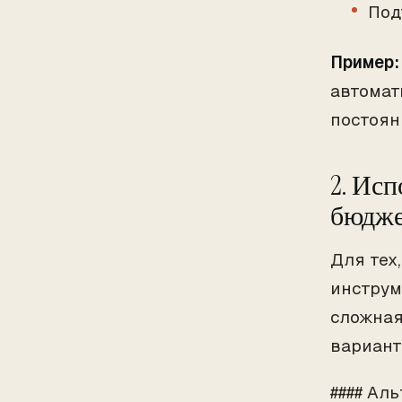
Под
Пример:
автомат
постоян
2. Ис
бюдже
Для тех
инструм
сложная
вариант
#### Ал