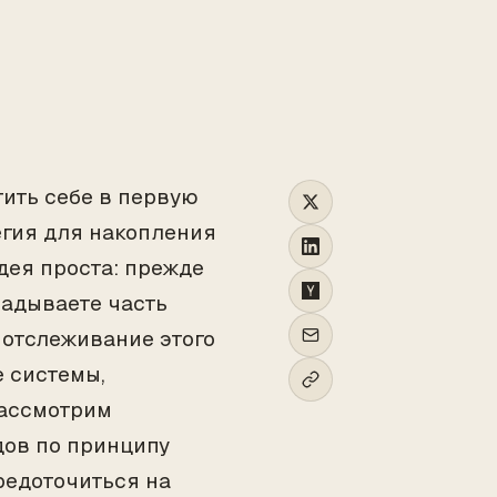
TO
тить себе в первую
егия для накопления
дея проста: прежде
ладываете часть
 отслеживание этого
е системы,
рассмотрим
дов по принципу
редоточиться на