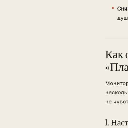
Сни
душ
Как 
«Пла
Монитор
несколь
не чувс
1. На