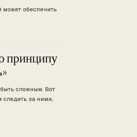
й может обеспечить
по принципу
ь»
быть сложным. Вот
 следить за ними,