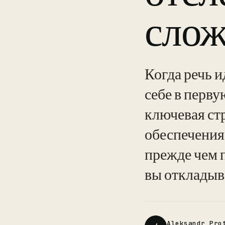
слож
Когда речь 
себе в перву
ключевая стр
обеспечения
прежде чем 
вы откладыва
Aleksandr Pro