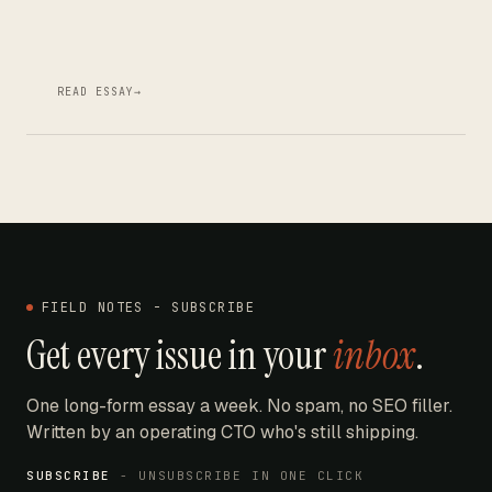
READ ESSAY
→
FIELD NOTES - SUBSCRIBE
Get every issue in your
inbox
.
One long-form essay a week. No spam, no SEO filler.
Written by an operating CTO who's still shipping.
SUBSCRIBE
- UNSUBSCRIBE IN ONE CLICK