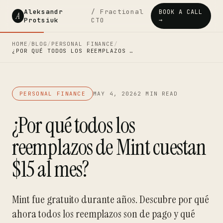
Aleksandr
/ Fractional
BOOK A CALL
A
Protsiuk
CTO
→
HOME
/
BLOG
/
PERSONAL FINANCE
/
¿POR QUÉ TODOS LOS REEMPLAZOS …
PERSONAL FINANCE
MAY 4, 2026
2 MIN READ
¿Por qué todos los
reemplazos de Mint cuestan
$15 al mes?
Mint fue gratuito durante años. Descubre por qué
ahora todos los reemplazos son de pago y qué