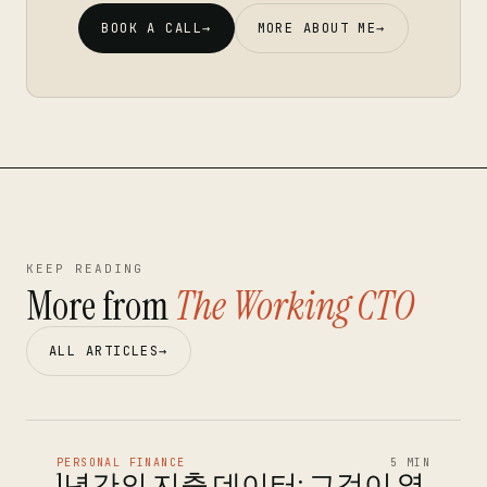
BOOK A CALL
→
MORE ABOUT ME
→
KEEP READING
More from
The Working CTO
ALL ARTICLES
→
PERSONAL FINANCE
5 MIN
1년간의 지출 데이터: 그것이 열