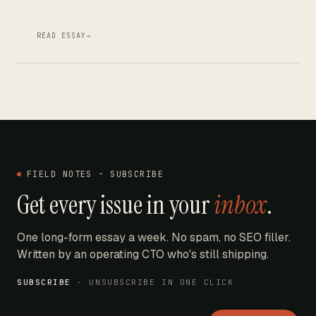
READ ESSAY
→
FIELD NOTES - SUBSCRIBE
Get every issue in your
inbox
.
One long-form essay a week. No spam, no SEO filler.
Written by an operating CTO who's still shipping.
SUBSCRIBE
- UNSUBSCRIBE IN ONE CLICK