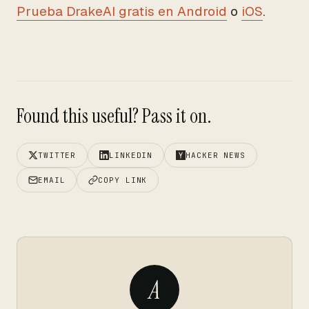
Prueba DrakeAI gratis en Android
o
iOS
.
Found this useful? Pass it on.
TWITTER
LINKEDIN
HACKER NEWS
EMAIL
COPY LINK
A