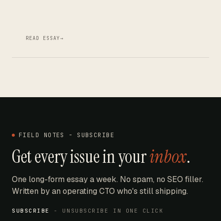
READ ESSAY
→
FIELD NOTES - SUBSCRIBE
Get every issue in your
inbox
.
One long-form essay a week. No spam, no SEO filler.
Written by an operating CTO who's still shipping.
SUBSCRIBE
- UNSUBSCRIBE IN ONE CLICK