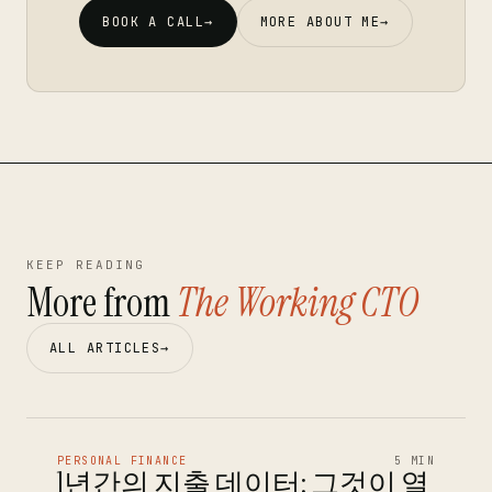
BOOK A CALL
→
MORE ABOUT ME
→
KEEP READING
More from
The Working CTO
ALL ARTICLES
→
PERSONAL FINANCE
5 MIN
1년간의 지출 데이터: 그것이 열