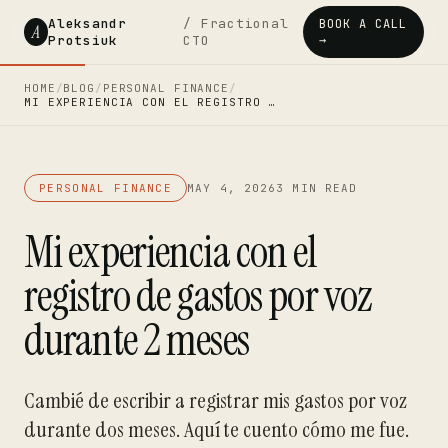
Aleksandr
/ Fractional
BOOK A CALL
A
Protsiuk
CTO
→
HOME
/
BLOG
/
PERSONAL FINANCE
/
MI EXPERIENCIA CON EL REGISTRO …
PERSONAL FINANCE
MAY 4, 2026
3 MIN READ
Mi experiencia con el
registro de gastos por voz
durante 2 meses
Cambié de escribir a registrar mis gastos por voz
durante dos meses. Aquí te cuento cómo me fue.