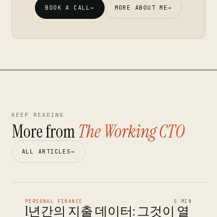
BOOK A CALL
→
MORE ABOUT ME
→
KEEP READING
More from
The Working CTO
ALL ARTICLES
→
PERSONAL FINANCE
5 MIN
1년간의 지출 데이터: 그것이 열