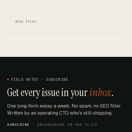
READ ESSAY
→
FIELD NOTES - SUBSCRIBE
Get every issue in your
inbox
.
One long-form essay a week. No spam, no SEO filler.
Written by an operating CTO who's still shipping.
SUBSCRIBE
- UNSUBSCRIBE IN ONE CLICK