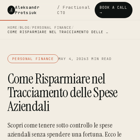
Aleksandr
/ Fractional
BOOK A CALL
A
Protsiuk
CTO
→
HOME
/
BLOG
/
PERSONAL FINANCE
/
COME RISPARMIARE NEL TRACCIAMENTO DELLE …
PERSONAL FINANCE
MAY 4, 2026
3 MIN READ
Come Risparmiare nel
Tracciamento delle Spese
Aziendali
Scopri come tenere sotto controllo le spese
aziendali senza spendere una fortuna. Ecco le