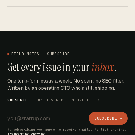
FIELD NOTES - SUBSCRIBE
Get every issue in your
inbox
.
One long-form essay a week. No spam, no SEO filler.
Written by an operating CTO who's still shipping.
SUBSCRIBE
- UNSUBSCRIBE IN ONE CLICK
SUBSCRIBE →
By subscribing you agree to receive emails. No list sharing.
Unsubscribe anytime.