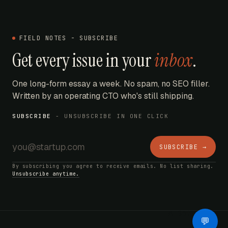
FIELD NOTES - SUBSCRIBE
Get every issue in your
inbox
.
One long-form essay a week. No spam, no SEO filler.
Written by an operating CTO who's still shipping.
SUBSCRIBE
- UNSUBSCRIBE IN ONE CLICK
SUBSCRIBE →
By subscribing you agree to receive emails. No list sharing.
Unsubscribe anytime.
AI Bot
💬