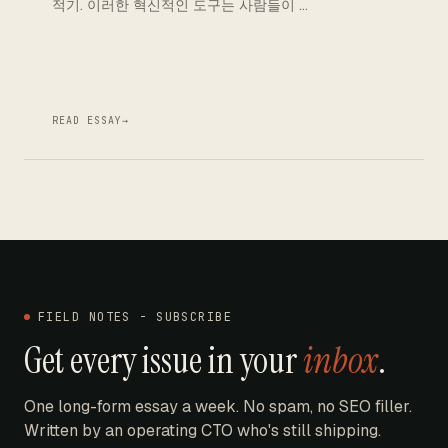
적기. 이러한 혁신적인 도구는 사람들이 …
READ ESSAY
→
FIELD NOTES - SUBSCRIBE
Get every issue in your
inbox
.
One long-form essay a week. No spam, no SEO filler.
Written by an operating CTO who's still shipping.