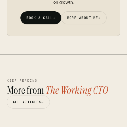
on growth.
BOOK A CALL
→
MORE ABOUT ME
→
KEEP READING
More from
The Working CTO
ALL ARTICLES
→