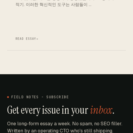
적기. 이러한 혁신적인 도구는 사람들이 …
READ ESSAY
→
FIELD NOTES - SUBSCRIBE
Get every issue in your
inbox
.
One long-form essay a week. No spam, no SEO filler.
Written by an operating CTO who's still shipping.