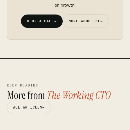
on growth.
BOOK A CALL
→
MORE ABOUT ME
→
KEEP READING
More from
The Working CTO
ALL ARTICLES
→