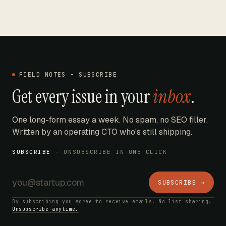
FIELD NOTES - SUBSCRIBE
Get every issue in your
inbox
.
One long-form essay a week. No spam, no SEO filler.
Written by an operating CTO who's still shipping.
SUBSCRIBE
- UNSUBSCRIBE IN ONE CLICK
SUBSCRIBE →
By subscribing you agree to receive emails. No list sharing.
Unsubscribe anytime.