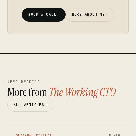
BOOK A CALL
→
MORE ABOUT ME
→
KEEP READING
More from
The Working CTO
ALL ARTICLES
→
PERSONAL FINANCE
5 MIN