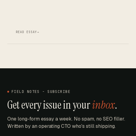
READ ESSAY
→
FIELD NOTES - SUBSCRIBE
Get every issue in your
inbox
.
One long-form essay a week. No spam, no SEO filler.
Written by an operating CTO who's still shipping.